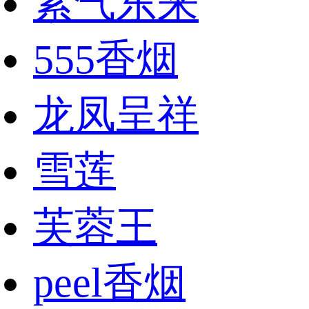
紫气东来
555香烟
龙凤呈祥
雪莲
芙蓉王
peel香烟