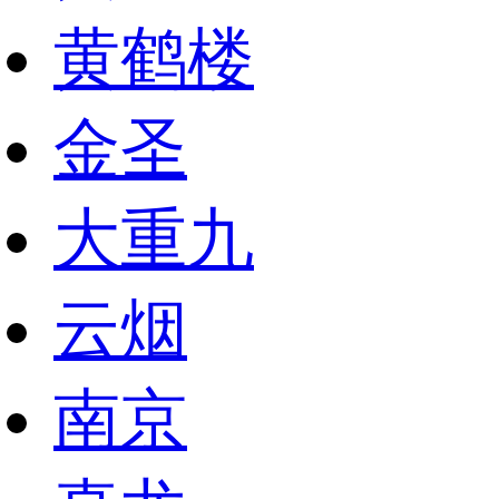
黄鹤楼
金圣
大重九
云烟
南京