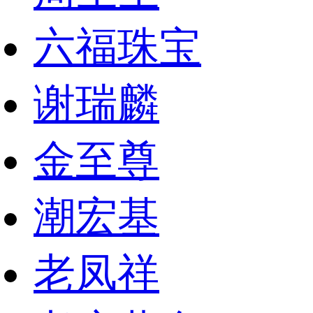
六福珠宝
谢瑞麟
金至尊
潮宏基
老凤祥