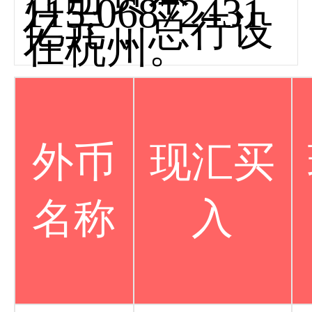
115.06872431
亿元，总行设
在杭州。
外币
现汇买
名称
入