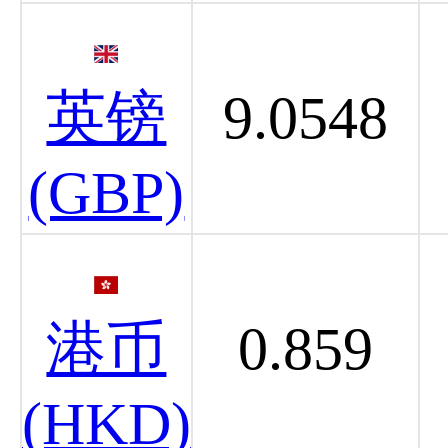
英镑
9.0548
(GBP)
港币
0.859
(HKD)