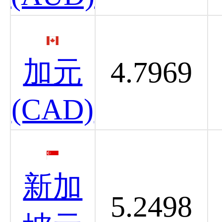
加元
4.7969
(CAD)
新加
5.2498