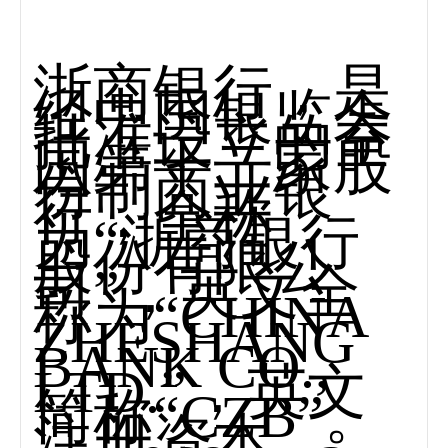
浙商银行，是
经中国银监会
批准设立的全
国第十二家股
份制商业银
行，全称
为“浙商银行
股份有限公
司”，英文全
称为“CHINA
ZHESHANG
BANK CO.,
LTD.”，英文
简称“CZB”。
注册资本