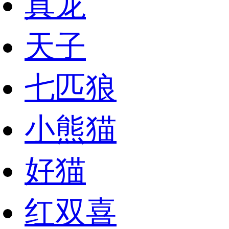
真龙
天子
七匹狼
小熊猫
好猫
红双喜