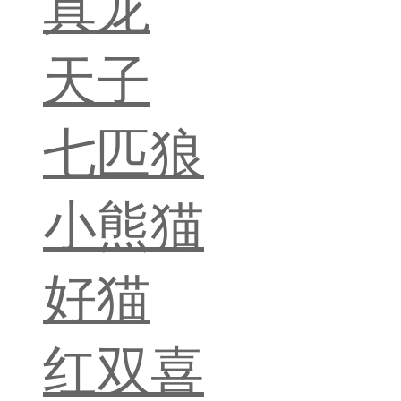
真龙
天子
七匹狼
小熊猫
好猫
红双喜