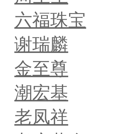
六福珠宝
谢瑞麟
金至尊
潮宏基
老凤祥