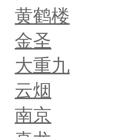
黄鹤楼
金圣
大重九
云烟
南京