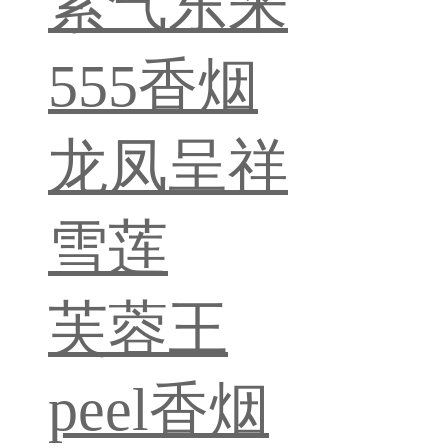
紫气东来
555香烟
龙凤呈祥
雪莲
芙蓉王
peel香烟