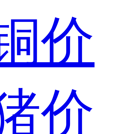
铜价
猪价